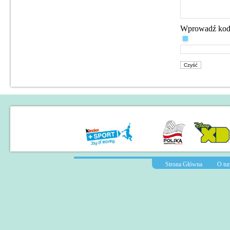
Wprowadź ko
Strona Główna
O tur